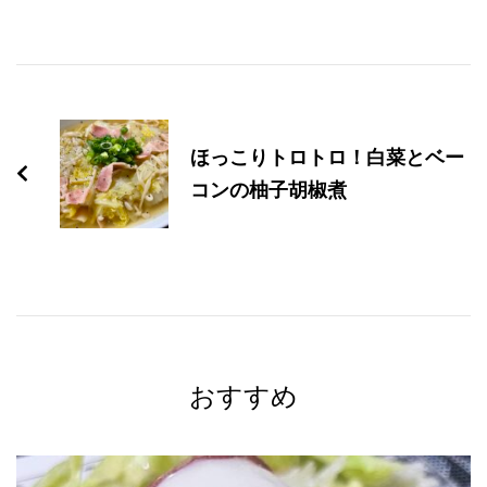
投
稿
ほっこりトロトロ！白菜とベー
ナ
コンの柚子胡椒煮
ビ
ゲ
ー
シ
おすすめ
ョ
ン