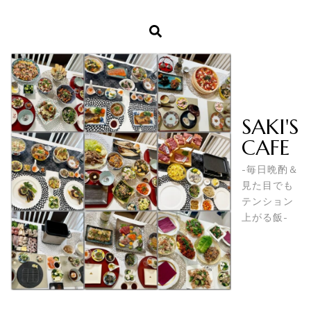
SAKI'S
CAFE
-毎日晩酌＆
見た目でも
テンション
上がる飯-