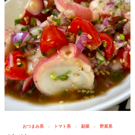
おつまみ系
トマト系
副菜
野菜系