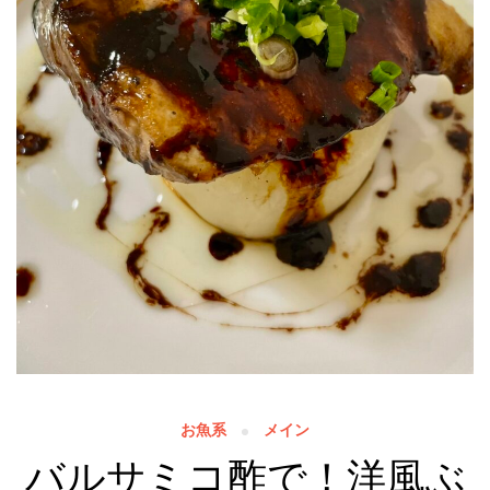
お魚系
メイン
バルサミコ酢で！洋風ぶ