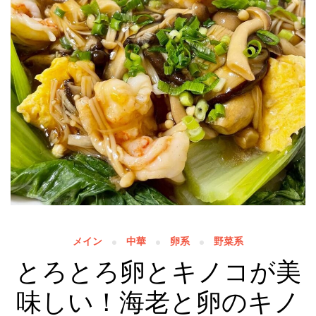
メイン
中華
卵系
野菜系
とろとろ卵とキノコが美
味しい！海老と卵のキノ