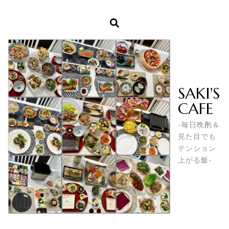
SAKI'S
CAFE
-毎日晩酌＆
見た目でも
テンション
上がる飯-