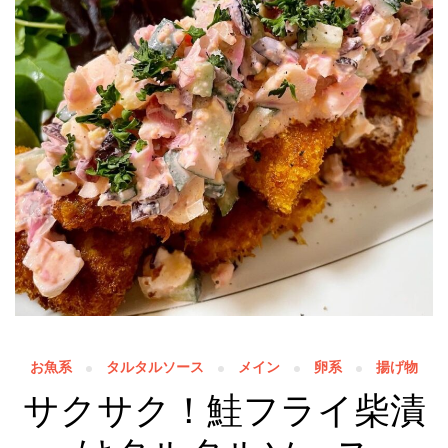
お魚系
タルタルソース
メイン
卵系
揚げ物
サクサク！鮭フライ柴漬