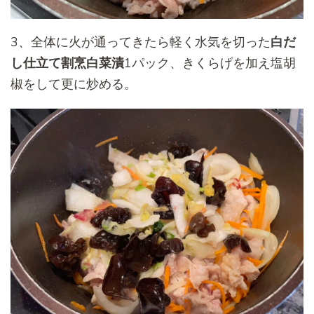
3、全体に火が通ってきたら軽く水気を切った
白だ
し仕立て割烹白菜漬
1パック、きくらげを加え塩胡
椒をして更に炒める。