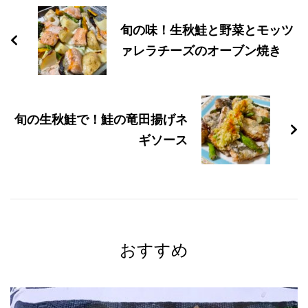
稿
旬の味！生秋鮭と野菜とモッツ
ナ
ァレラチーズのオーブン焼き
ビ
ゲ
旬の生秋鮭で！鮭の竜田揚げネ
ー
ギソース
シ
ョ
ン
おすすめ