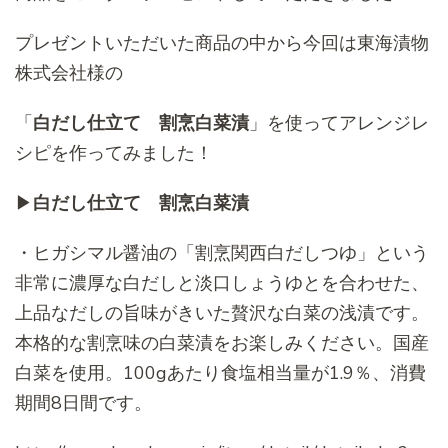
プレゼントいただいた商品の中から今回は東海漬物
株式会社様の
「
白だし仕立て 割烹白菜漬
」を使ってアレンジレ
シピを作ってみました！
▶︎
白だし仕立て 割烹白菜漬
・ヒガシマル醤油の「割烹関西白だしつゆ」という
非常に濃厚な白だしと淡口しょうゆとを合わせた、
上品なだしの旨味がきいた贅沢な白菜の浅漬です。
本格的な割烹味の白菜漬をお楽しみください。国産
白菜を使用。100gあたり食塩相当量が1.9％、消費
期間8日間です。