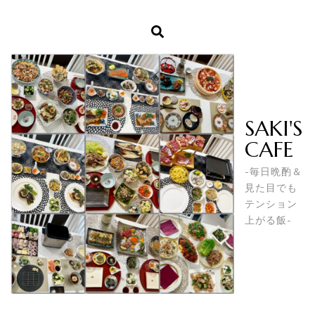
SAKI'S
CAFE
-毎日晩酌＆
見た目でも
テンション
上がる飯-