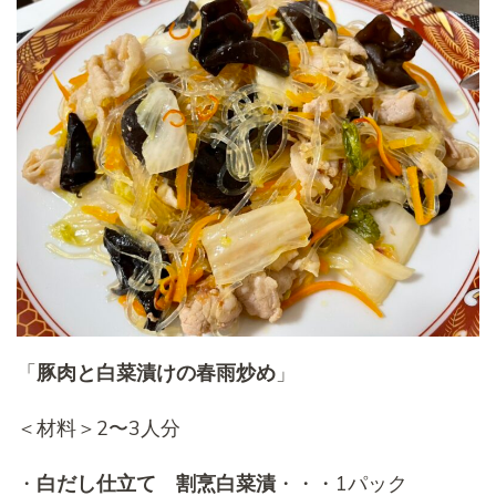
「
豚肉と白菜漬けの春雨炒め
」
＜材料＞2〜3人分
・
白だし仕立て 割烹白菜漬
・・・1パック