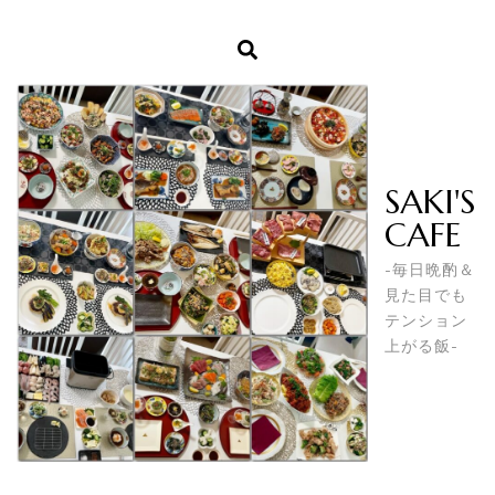
SAKI'S
CAFE
-毎日晩酌＆
見た目でも
テンション
上がる飯-