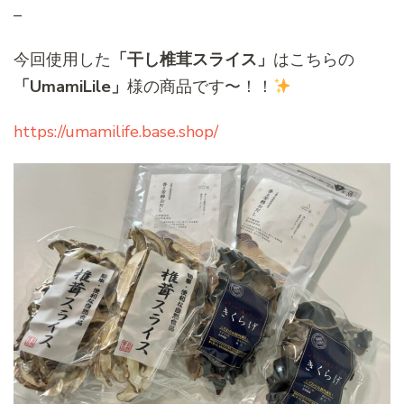
–
今回使用した
「干し椎茸スライス」
はこちらの
「UmamiLile」
様の商品です〜！！
https://umamilife.base.shop/