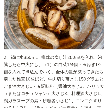
2、鍋に水350ml、椎茸の戻し汁250mlを入れ、沸
騰したら中火にし、（1）の白菜1/4個・玉ねぎ1/2
個を入れて煮込んでいく。全体の量が減ってきたら
戻した椎茸10枚ほど、牛肉切り落とし150グラムと
ごま油大さじ1・★調味料（醤油大さじ3、ハリッサ
（またはコチュジャン）大さじ3、料理酒大さじ1、
鶏ガラスープの素・砂糖各小さじ1、ニンニクすり