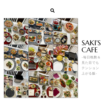
SAKI'S
CAFE
-毎日晩酌＆
見た目でも
テンション
上がる飯-