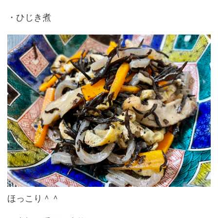
・ひじき煮
ほっこり＾＾