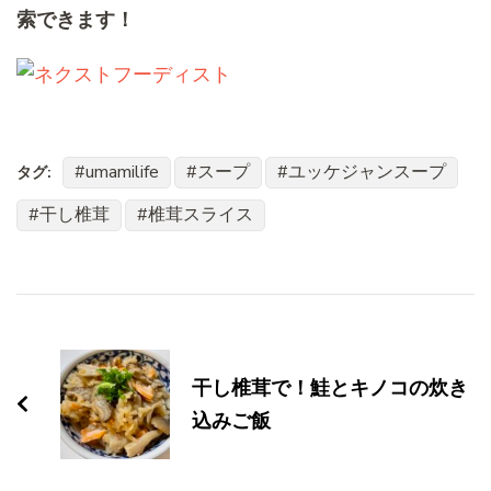
索できます！
umamilife
スープ
ユッケジャンスープ
タグ:
干し椎茸
椎茸スライス
投
稿
干し椎茸で！鮭とキノコの炊き
ナ
込みご飯
ビ