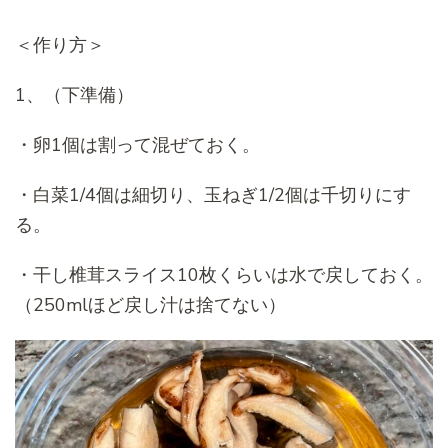
＜作り方＞
1、（下準備）
・卵1個は割って混ぜておく。
・白菜1/4個は細切り、玉ねぎ1/2個は千切りにす
る。
・干し椎茸スライス10枚くらいは水で戻しておく。
（250mlほど戻し汁は捨てない）