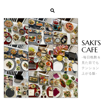
SAKI'S
CAFE
-毎日晩酌＆
見た目でも
テンション
上がる飯-