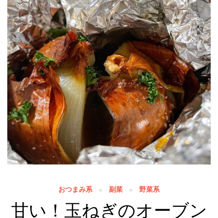
おつまみ系
副菜
野菜系
甘い！玉ねぎのオーブン