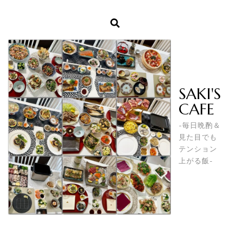
SAKI'S
CAFE
-毎日晩酌＆
見た目でも
テンション
上がる飯-