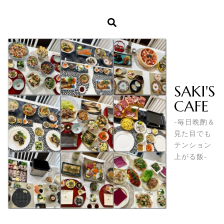
SAKI'S
CAFE
-毎日晩酌＆
見た目でも
テンション
上がる飯-