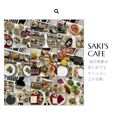
SAKI'S
CAFE
-毎日晩酌＆
見た目でも
テンション
上がる飯-