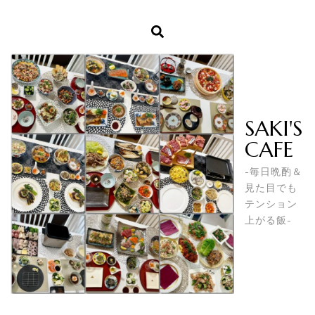
SAKI'S
CAFE
-毎日晩酌＆
見た目でも
テンション
上がる飯-