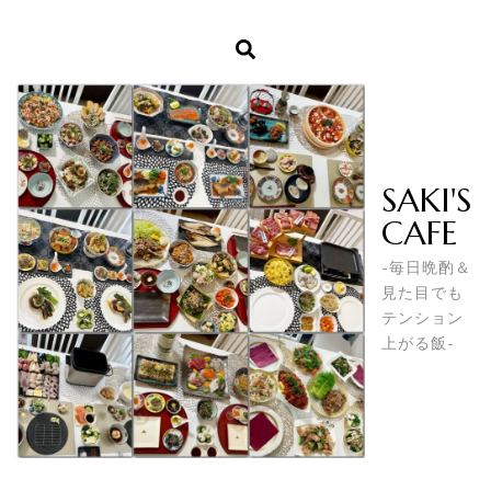
SAKI'S
CAFE
-毎日晩酌＆
見た目でも
テンション
上がる飯-