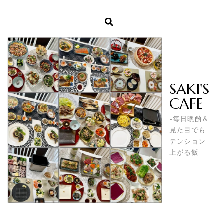
SAKI'S
CAFE
-毎日晩酌＆
見た目でも
テンション
上がる飯-