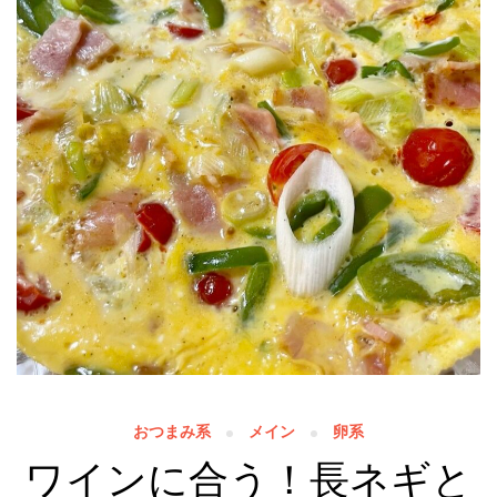
おつまみ系
メイン
卵系
ワインに合う！長ネギと