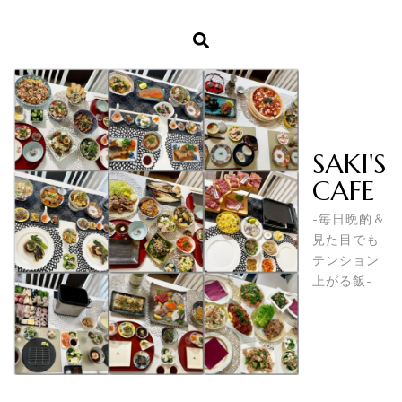
SAKI'S
CAFE
-毎日晩酌＆
見た目でも
テンション
上がる飯-