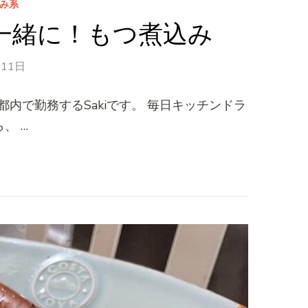
み系
一緒に！もつ煮込み
月11日
内で勤務するSakiです。 毎日キッチンドラ
、 …