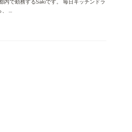
内で勤務するSakiです。 毎日キッチンドラ
、 …