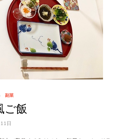
副菜
風ご飯
月11日