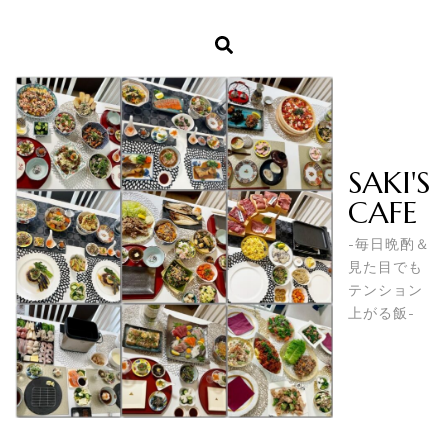
SAKI'S
CAFE
-毎日晩酌＆
見た目でも
テンション
上がる飯-