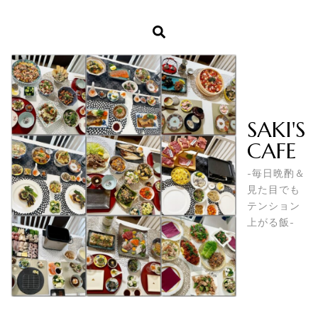
SAKI'S
CAFE
-毎日晩酌＆
見た目でも
テンション
上がる飯-