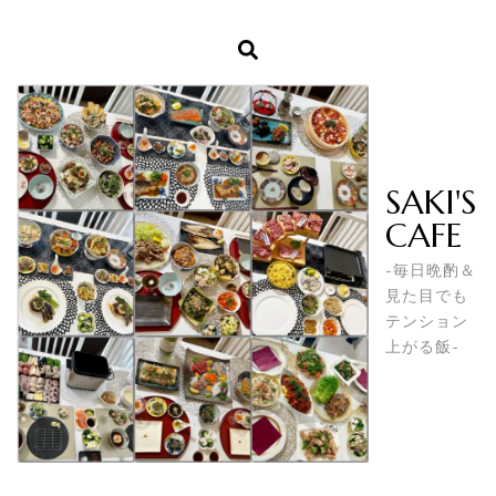
SAKI'S
CAFE
-毎日晩酌＆
見た目でも
テンション
上がる飯-