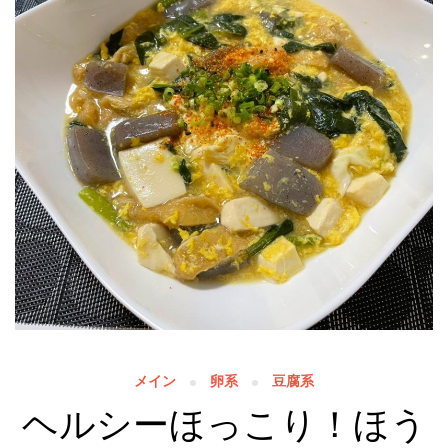
メイン
卵系
豆腐系
ヘルシーほっこり！ほう