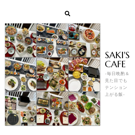
SAKI'S
CAFE
-毎日晩酌＆
見た目でも
テンション
上がる飯-