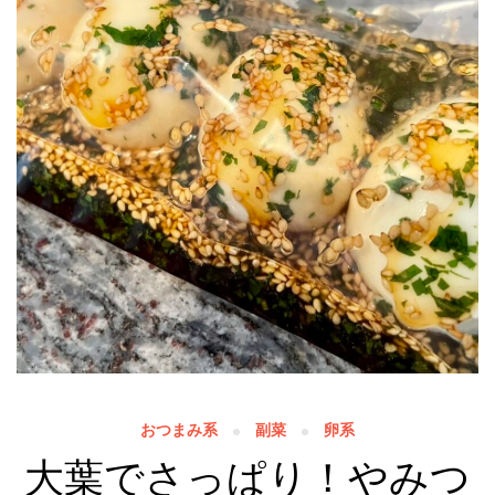
おつまみ系
副菜
卵系
大葉でさっぱり！やみつ