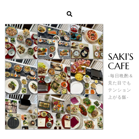
SAKI'S
CAFE
-毎日晩酌＆
見た目でも
テンション
上がる飯-