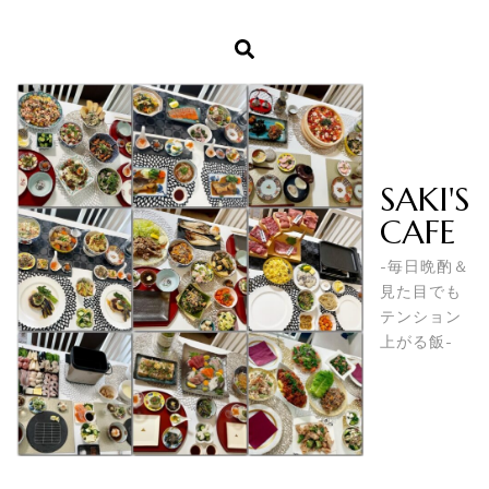
SAKI'S
CAFE
-毎日晩酌＆
見た目でも
テンション
上がる飯-