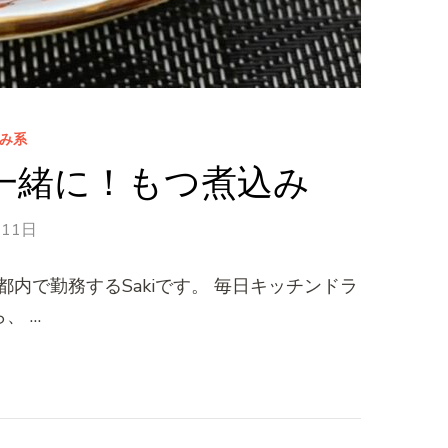
み系
一緒に！もつ煮込み
月11日
内で勤務するSakiです。 毎日キッチンドラ
、 …